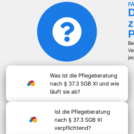
F
D
z
P
Be
Ve
je
Was ist die Pflegeberatung
nach § 37.3 SGB XI und wie
läuft sie ab?
Ist die Pflegeberatung
nach § 37.3 SGB XI
verpflichtend?