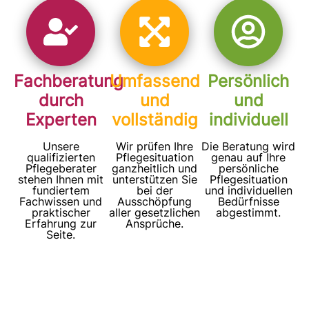
Fachberatung
Umfassend
Persönlich
durch
und
und
Experten
vollständig
individuell
Unsere
Wir prüfen Ihre
Die Beratung wird
qualifizierten
Pflegesituation
genau auf Ihre
Pflegeberater
ganzheitlich und
persönliche
stehen Ihnen mit
unterstützen Sie
Pflegesituation
fundiertem
bei der
und individuellen
Fachwissen und
Ausschöpfung
Bedürfnisse
praktischer
aller gesetzlichen
abgestimmt.
Erfahrung zur
Ansprüche.
Seite.